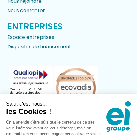
Nous rejoindre
Nous contacter
ENTREPRISES
Espace entreprises
Dispositifs de financement
Certification QUALIOPI
délivrée au titre des
catégories d’actions
suivantes : Actions de
formation, Actions de
Salut c'est nous...
formation par
les Cookies !
apprentissage, Actions
permettant de faire valider
les acquis de l’expérience
On a attendu d'être sûrs que le contenu de ce site
vous intéresse avant de vous déranger, mais on
aimerait bien vous accompagner pendant votre visite...