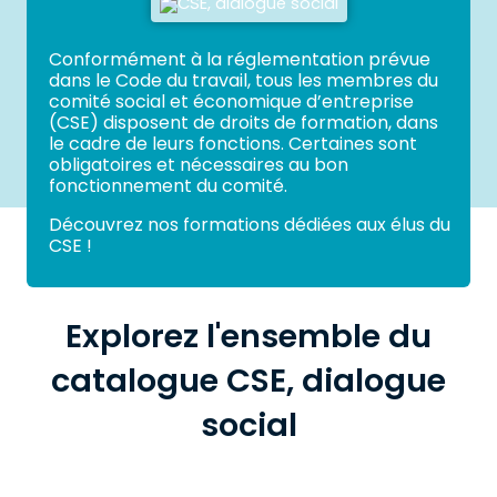
travail en hauteur
CACES®
Conformément à la réglementation prévue
CSE
dans le Code du travail, tous les membres du
électricité
comité social et économique d’entreprise
premiers secours
(CSE) disposent de droits de formation, dans
santé et sécurité au travail
le cadre de leurs fonctions. Certaines sont
obligatoires et nécessaires au bon
BAR À SKILLS
:
COMPLÉMENTS DE FORMATION
fonctionnement du comité.
POUR LE DÉVELOPPEMENT
DES COMPÉTENCES
Découvrez nos formations dédiées aux élus du
CSE !
Explorez l'ensemble du
Formations 100% financées
catalogue CSE, dialogue
social
Formations éligibles CPF