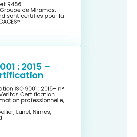
 et R486
I Groupe de Miramas,
 sont certifiés pour la
 CACES
®
001 : 2015 –
tification
ation ISO 9001 : 2015– n°
Veritas Certification
rmation professionnelle,
ellier, Lunel, Nîmes,
d