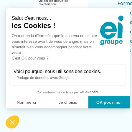
valider les acquis de
Format
l’expérience
Forma
Salut c'est nous...
Forma
les Cookies !
Forma
On a attendu d'être sûrs que le contenu de ce site
Solut
vous intéresse avant de vous déranger, mais on
aimerait bien vous accompagner pendant votre
Actual
visite...
C'est OK pour vous ?
Voici pourquoi nous utilisons des cookies.
Partage de données avec Google
Consentements certifiés par
Non merci
Je choisis
OK pour moi
Copyright © 2026 groupe-ei.fr
Axeptio consent
Plateforme de Gestion du Consentement : Personnali
Notre plateforme vous permet d'adapter et de gérer vo