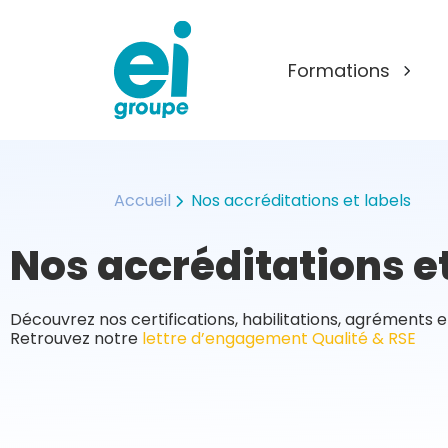
Formations
Nos domaines de formation
EI Groupe
Accueil
Nos accréditations et labels
Qui sommes-nous ?
petite enfance
Nos accréditations et
Nos partenaires institutionnels
crèche
Nos accréditations et labels
sanitaire et social
Nos méthodes pédagogiques
funéraire
Découvrez nos certifications, habilitations, agréments e
Nos centres de formation
logistique
Retrouvez notre
lettre d’engagement Qualité & RSE
Actualités
sécurité incendie et sûre
Nous rejoindre
nettoyage et propreté
EI-Academie : votre espace e-learnin
de formateur
projet professionnel et