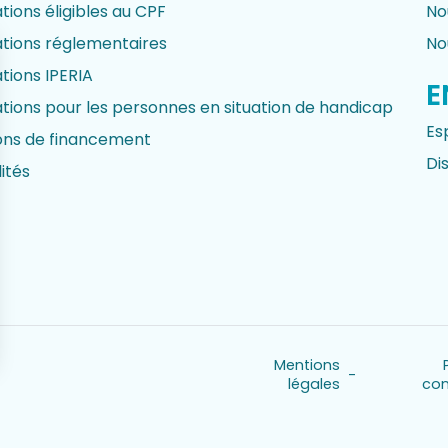
ions éligibles au CPF
No
tions réglementaires
No
tions IPERIA
E
tions pour les personnes en situation de handicap
Es
ions de financement
Di
ités
Mentions
-
sez vos Options
légales
con
s paramètres de confidentialité, en garantissant la con