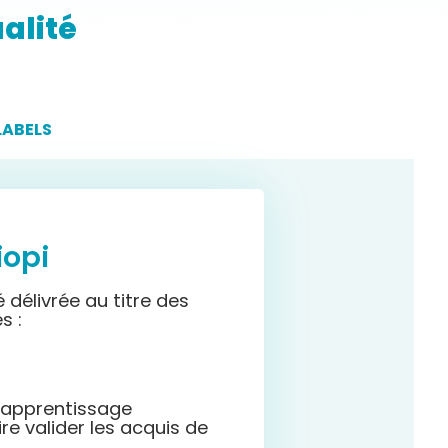
alité
ions
ntaires
LABELS
iopi
é d
élivrée au titre des
es
:
 apprentissage
re valider les acquis de