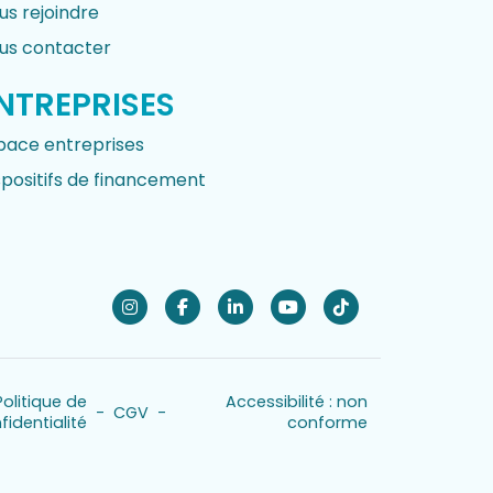
us rejoindre
us contacter
NTREPRISES
pace entreprises
spositifs de financement
Politique de
Accessibilité : non
-
CGV
-
fidentialité
conforme
formité avec les réglementations. Personnalisez vos préf