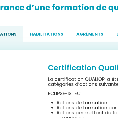
rance d’une formation de qu
Format
llerie
Formations certifiantes
régleme
CATIONS
HABILITATIONS
AGRÉMENTS
il
Certification Qual
La certification
QUALIOPI a
ét
catégories d’actions suivant
ECLIPSE-ISTEC
Actions
de formation
Actions de formation par
Actions permettant de fai
l’expérience