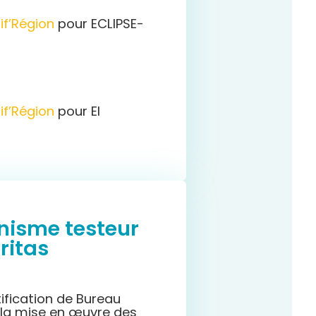
if’Région
pour ECLIPSE-
if’Région
pour EI
anisme testeur
ritas
tification de Bureau
r la mise en œuvre des