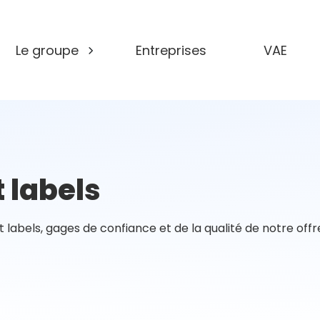
Le groupe
Entreprises
VAE
s
BAR À SKILLS
:
COMPLÉMENTS DE FORMATION
POUR LE DÉVELOPPEMENT
DES COMPÉTENCES
 labels
t labels, gages de confiance et de la qualité de notre off
Formations 100%
Formati
té
financées
CPF
g
 compétences