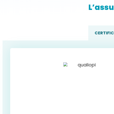
clés
L’assu
restauration, cuisine, hôte
travail en hauteur
CACES®
CSE
CERTIFI
électricité
premiers secours
santé et sécurité au trava