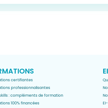
RMATIONS
E
ions certifiantes
Qu
tions professionnalisantes
No
skills : compléments de formation
No
tions 100% financées
EI