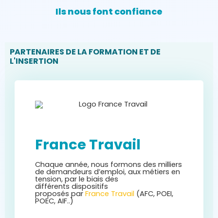
travail en hauteur
Ils nous font confiance
CACES®
CSE
électricité
premiers secours
PARTENAIRES DE LA FORMATION ET DE
santé et sécurité au travail
L'INSERTION
BAR À SKILLS
:
COMPLÉMENTS DE FORMATION
POUR LE DÉVELOPPEMENT
DES COMPÉTENCES
France Travail
Formations 100% financées
Chaque année, nous formons des milliers
de demandeurs d’emploi, aux métiers en
tension, par le biais des
différents
dispositifs
proposés
par
France Travail
(AFC
, POEI,
POEC,
AIF..
)
Formations éligibles CPF