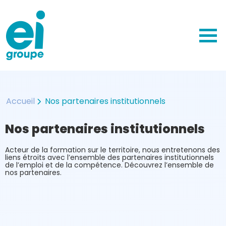
Nos domaines de formations
EI Groupe
Accueil
Nos partenaires institutionnels
Qui sommes-nous ?
petite enfance
Nos partenaires institutionnels
crèche
Nos partenaires institutionnels
Nos accréditations et labels
sanitaire et social
Nos méthodes pédagogiques
funéraire
Acteur de la formation sur le territoire, nous entretenons des
Nos centres de formation
logistique
liens étroits avec l’ensemble des partenaires institutionnels
de l’emploi et de la compétence.
Découvrez l’ensemble de
Actualités
sécurité incendie et sûreté
nos partenaires.
Nous rejoindre
nettoyage et propreté
EI-Academie : votre espace e-learning
de formateur
projet professionnel et
compétences clés
restauration, cuisine, hôtellerie